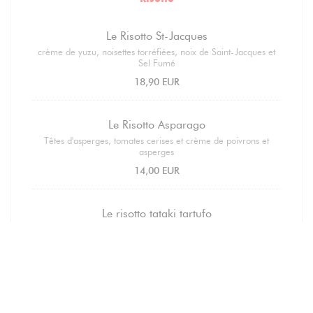
Le Risotto St-Jacques
crème de yuzu, noisettes torréfiées, noix de Saint-Jacques et
Sel Fumé
18,90 EUR
Le Risotto Asparago
Têtes d'asperges, tomates cerises et crème de poivrons et
asperges
14,00 EUR
Le risotto tataki tartufo
Riz parfumé et son tataki de boeuf
17,90 EUR
Pasta