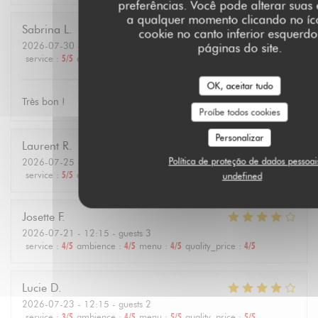
preferências. Você pode alterar suas
a qualquer momento clicando no íc
Sabrina
L
cookie no canto inferior esquerd
2026-07-30
- 12:30 - guests 3
páginas do site.
service
:
5
/5
ambience
:
5
/5
menu
:
5
/5
quality_price
:
4
/5
OK, aceitar tudo
Très bon !
Proíbe todos cookies
Personalizar
Laurent
R
Política de proteção de dados pessoai
2026-07-25
- 19:30 - guests 4
service
:
5
/5
ambience
:
5
/5
menu
:
5
/5
quality_price
:
5
/5
undefined
Josette
F
2026-07-21
- 12:15 - guests 3
service
:
4
/5
ambience
:
4
/5
menu
:
4
/5
quality_price
:
4
/5
Lucie
D
2026-07-23
- 12:15 - guests 2
service
:
3
/5
ambience
:
4
/5
menu
:
5
/5
quality_price
:
5
/5