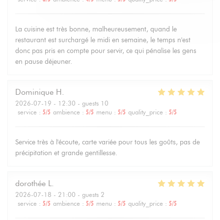
La cuisine est très bonne, malheureusement, quand le
restaurant est surchargé le midi en semaine, le temps n'est
donc pas pris en compte pour servir, ce qui pénalise les gens
en pause déjeuner.
Dominique
H
2026-07-19
- 12:30 - guests 10
service
:
5
/5
ambience
:
5
/5
menu
:
5
/5
quality_price
:
5
/5
Service très à l'écoute, carte variée pour tous les goûts, pas de
précipitation et grande gentillesse.
dorothée
L
2026-07-18
- 21:00 - guests 2
service
:
5
/5
ambience
:
5
/5
menu
:
5
/5
quality_price
:
5
/5