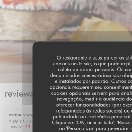
O restaurante e seus parceiros uti
cookies neste site, o que pode impl
coleta de dados pessoais. Os coo
denominados «necessários» são obri
e instalados por padrão. Outros c
opcionais requerem seu consentiment
reviews_from_our_clients_foll
cookies opcionais servem para anali
navegação, medir a audiência do 
oferecer funcionalidades (por exe
relacionadas às redes sociais) ou e
marie ange
A
publicidade ou conteúdos personal
2026-07-30
- 12:30 - guests 6
Clique em 'OK, aceitar tudo', 'Recusa
service
:
3
/5
ambience
:
4
/5
menu
:
4
/5
quality_price
:
4
/5
ou 'Personalizar' para gerenciar 