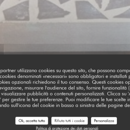
oi partner utilizzano cookies su questo sito, che possono comp
I cookies denominati «necessari» sono obbligatori e installati
cookies opzionali richiedono il tuo consenso. Questi cookies o
avigazione, misurare l'audience del sito, fornire funzionalità
visualizzare pubblicità o contenuti personalizzati. Clicca su 'Ac
za' per gestire le tue preferenze. Puoi modificare le tue scelte
ando sull'icona del cookie in basso a sinistra delle pagine del
 dei nostri clienti
Ok, accetta tutto
Rifiuta tutti i cookie
Personalizza
Politica di protezione dei dati personali