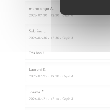
marie ange
A
2026-07-30
- 12:30 - Ospiti 6
Sabrina
L
2026-07-30
- 12:30 - Ospiti 3
Très bon !
Laurent
R
2026-07-25
- 19:30 - Ospiti 4
Josette
F
2026-07-21
- 12:15 - Ospiti 3