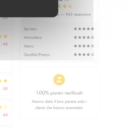
Valutazione media —
943 recensioni
:
4
/5
Servizio
Atmosfera
:
4
/5
Menu
Qualità/Prezzo
:
5
/5
100% pareri verificati
Hanno dato il loro parere solo i
clienti che hanno prenotato
:
4
/5