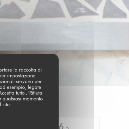
ortare la raccolta di
 per impostazione
pzionali servono per
 (ad esempio, legate
cetta tutto', 'Rifiuta
 in qualsiasi momento
 sito.
4.6
/5