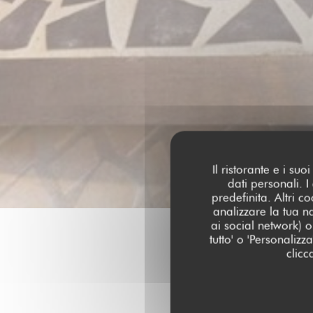
Il ristorante e i su
dati personali. 
predefinita. Altri 
analizzare la tua n
ai social network) o 
tutto' o 'Personaliz
clicc
I pareri