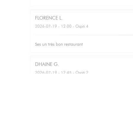
FLORENCE
L
2026-07-19
- 12:00 - Ospiti 4
Ses un très bon restaurant
DHAINE
G
2026-07-19
- 12:45 - Ospiti 2
Bettina
M
2026-07-16
- 12:30 - Ospiti 7