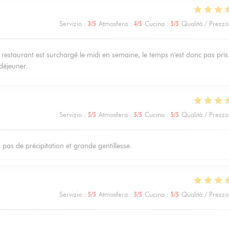
Servizio
:
3
/5
Atmosfera
:
4
/5
Cucina
:
5
/5
Qualità / Prezzo
restaurant est surchargé le midi en semaine, le temps n'est donc pas pris
déjeuner.
Servizio
:
5
/5
Atmosfera
:
5
/5
Cucina
:
5
/5
Qualità / Prezzo
, pas de précipitation et grande gentillesse.
Servizio
:
5
/5
Atmosfera
:
5
/5
Cucina
:
5
/5
Qualità / Prezzo