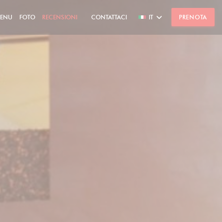
ENU
FOTO
RECENSIONI
CONTATTACI
IT
PRENOTA
((APRE UNA NUOVA FINESTRA))