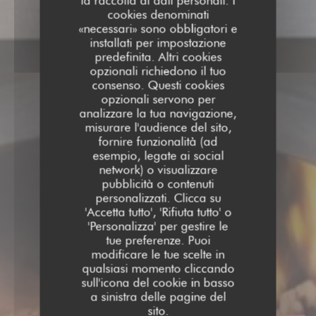
la raccolta di dati personali. I
cookies denominati
«necessari» sono obbligatori e
installati per impostazione
predefinita. Altri cookies
opzionali richiedono il tuo
consenso. Questi cookies
opzionali servono per
analizzare la tua navigazione,
misurare l'audience del sito,
fornire funzionalità (ad
esempio, legate ai social
network) o visualizzare
pubblicità o contenuti
personalizzati. Clicca su
'Accetta tutto', 'Rifiuta tutto' o
'Personalizza' per gestire le
tue preferenze. Puoi
modificare le tue scelte in
AU FEU DE BOIS BEAURA
qualsiasi momento cliccando
TRATTORIA
|
BEAURAINS
sull'icona del cookie in basso
a sinistra delle pagine del
sito.