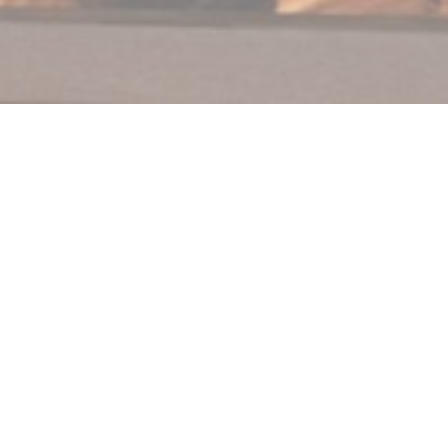
Au Feu de Bois Beaurains
Ristorante italiano con cucina tradizionale.Utilizziamo
solo prodotti freschi e lavoriamo il più possibile con
produttori locali (vi invitiamo a visitare la cucina). Pizza
a legna fatta davanti a voi, una succulenta ricetta di
famiglia. Del giorno e menù di ardesia per
contemplare le vostre papille gustative Vi aspettiamo
per condividere la nostra passione per la cucina.