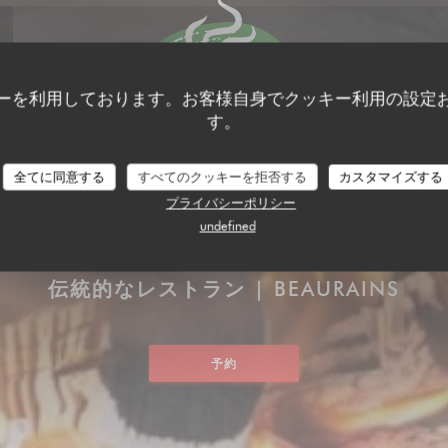
ーを利用しております。お客様自身でクッキー利用の設定
す。
全てに同意する
すべてのクッキーを拒否する
カスタマイズする
プライバシーポリシー
undefined
S BEAURAINS
伝統的なレストラン
|
BEAURAINS
予約