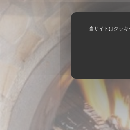
当サイトはクッキ
AU FEU DE BOI