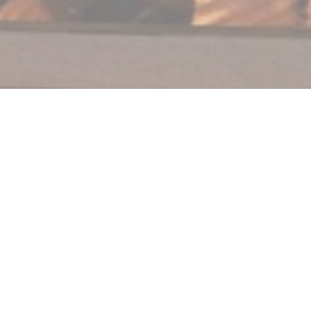
Au Feu de Bois Beaurains
Restaurant Italien faisant de la cuisine artisanale.Nous
n'utilisons que des produits frais et nous travaillons au
maximum avec des producteurs locaux (nous vous
invitons à visiter la cuisine).Pizze au feu de bois faites
devant vous, une recette succulente familliale.Plat du
jour et menu à l'ardoise pour contempler vos papilles