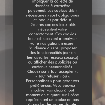
impliquer la collecte de
données à caractère
personnel. Les cookies dits «
nécessaires » sont obligatoires
et installés par défaut.
D'autres cookies facultatifs
nécessitent votre
consentement. Ces cookies
facultatifs servent à analyser
votre navigation, mesurer
l'audience du site, proposer
des fonctionnalités (ex : en
lien avec les réseaux sociaux)
ou afficher des publicités ou
contenus personnalisés.
Cliquez sur « Tout accepter »,
« Tout refuser » ou «
Personnaliser » pour gérer vos
préférences. Vous pouvez
AU FEU DE BOIS BEAURA
modifier vos choix à tout
RESTAURANT TRADITIONNEL
|
moment en cliquant sur l'icône
BEAURAINS
représentant un cookie en bas
à gauche des pages du site.