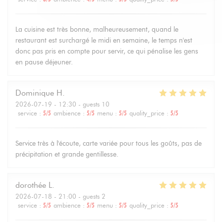
La cuisine est très bonne, malheureusement, quand le
restaurant est surchargé le midi en semaine, le temps n'est
donc pas pris en compte pour servir, ce qui pénalise les gens
en pause déjeuner.
Dominique
H
2026-07-19
- 12:30 - guests 10
service
:
5
/5
ambience
:
5
/5
menu
:
5
/5
quality_price
:
5
/5
Service très à l'écoute, carte variée pour tous les goûts, pas de
précipitation et grande gentillesse.
dorothée
L
2026-07-18
- 21:00 - guests 2
service
:
5
/5
ambience
:
5
/5
menu
:
5
/5
quality_price
:
5
/5