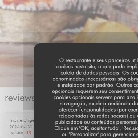
O restaurante e seus parceiros uti
cookies neste site, o que pode impl
coleta de dados pessoais. Os coo
denominados «necessários» são obri
e instalados por padrão. Outros c
opcionais requerem seu consentiment
reviews_from_our_clients_foll
cookies opcionais servem para anali
navegação, medir a audiência do 
oferecer funcionalidades (por exe
relacionadas às redes sociais) ou e
marie ange
A
publicidade ou conteúdos personal
2026-07-30
- 12:30 - guests 6
Clique em 'OK, aceitar tudo', 'Recusa
service
:
3
/5
ambience
:
4
/5
menu
:
4
/5
quality_price
:
4
/5
ou 'Personalizar' para gerenciar 