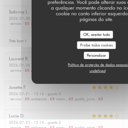
preferências. Você pode alterar suas
a qualquer momento clicando no íc
Sabrina
L
cookie no canto inferior esquerd
2026-07-30
- 12:30 - guests 3
páginas do site.
service
:
5
/5
ambience
:
5
/5
menu
:
5
/5
quality_price
:
4
/5
OK, aceitar tudo
Très bon !
Proíbe todos cookies
Personalizar
Laurent
R
Política de proteção de dados pessoai
2026-07-25
- 19:30 - guests 4
service
:
5
/5
ambience
:
5
/5
menu
:
5
/5
quality_price
:
5
/5
undefined
Josette
F
2026-07-21
- 12:15 - guests 3
service
:
4
/5
ambience
:
4
/5
menu
:
4
/5
quality_price
:
4
/5
Lucie
D
2026-07-23
- 12:15 - guests 2
service
:
3
/5
ambience
:
4
/5
menu
:
5
/5
quality_price
:
5
/5