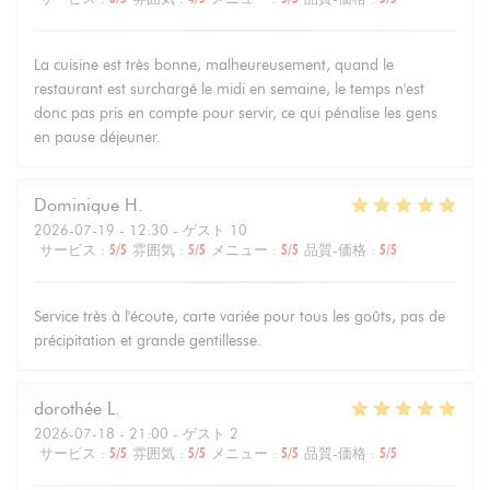
La cuisine est très bonne, malheureusement, quand le
restaurant est surchargé le midi en semaine, le temps n'est
donc pas pris en compte pour servir, ce qui pénalise les gens
en pause déjeuner.
Dominique
H
2026-07-19
- 12:30 - ゲスト 10
サービス
:
5
/5
雰囲気
:
5
/5
メニュー
:
5
/5
品質-価格
:
5
/5
Service très à l'écoute, carte variée pour tous les goûts, pas de
précipitation et grande gentillesse.
dorothée
L
2026-07-18
- 21:00 - ゲスト 2
サービス
:
5
/5
雰囲気
:
5
/5
メニュー
:
5
/5
品質-価格
:
5
/5