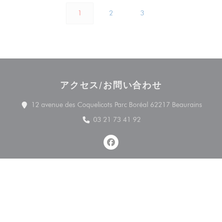
1
2
3
アクセス/お問い合わせ
((新
12 avenue des Coquelicots Parc Boréal 62217 Beaurains
03 21 73 41 92
Facebook ((新しいウィンドウ
お問い合わせ
予約