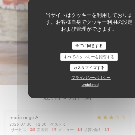
当サイトはクッキーを利用しておりま
す。お客様自身でクッキー利用の設定
および管理ができます。
全てに同意する
すべてのクッキーを拒否する
カスタマイズする
プライバシーポリシー
undefined
顧客の評価
marie ange
A
2026-07-30
- 12:30 - ゲスト 6
サービス
:
3
/5
雰囲気
:
4
/5
メニュー
:
4
/5
品質-価格
:
4
/5