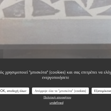
ς χρησιμοποιεί "μπισκότα" (cookies) και σας επιτρέπει να ελέγ
ενεργοποιήσετε
OK, αποδοχή όλων
Απόρριψε όλα τα "μπισκότα" (cookies)
Εξατομίκευ
λογίες πελατών μας
Πολιτική απορρήτου
undefined