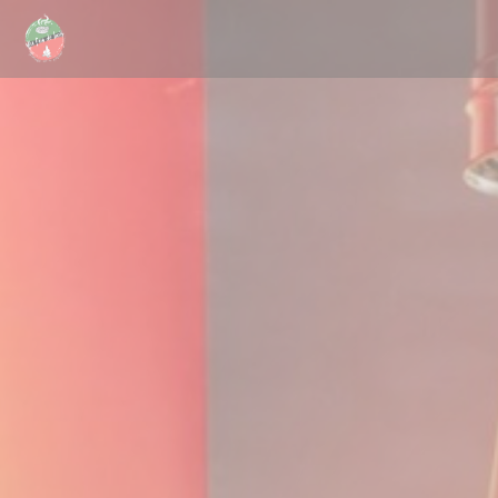
Πίνακας διαχείρισης "Μπισκότων" (Cookies)