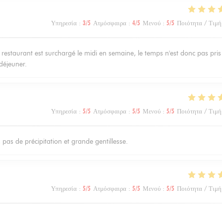
Υπηρεσία
:
3
/5
Ατμόσφαιρα
:
4
/5
Μενού
:
5
/5
Ποιότητα / Τιμή
restaurant est surchargé le midi en semaine, le temps n'est donc pas pris
déjeuner.
Υπηρεσία
:
5
/5
Ατμόσφαιρα
:
5
/5
Μενού
:
5
/5
Ποιότητα / Τιμή
, pas de précipitation et grande gentillesse.
Υπηρεσία
:
5
/5
Ατμόσφαιρα
:
5
/5
Μενού
:
5
/5
Ποιότητα / Τιμή