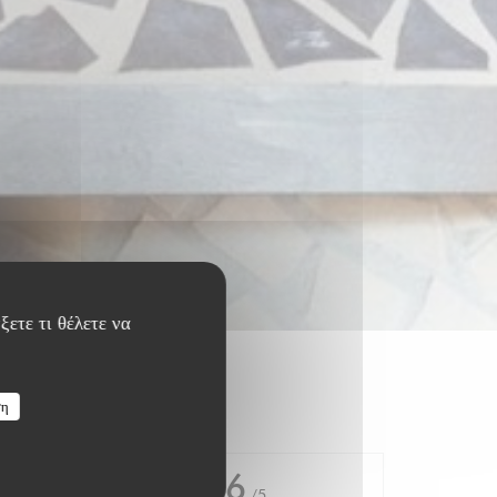
ξετε τι θέλετε να
ση
4.6
/5