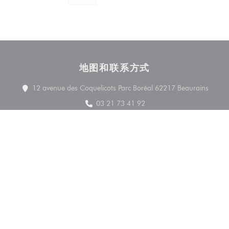
地图和联系方式
((在
12 avenue des Coquelicots Parc Boréal 62217 Beaurains
03 21 73 41 92
Facebook ((在新窗口中打开))
联系我们
预订餐位
了解最新信息
*