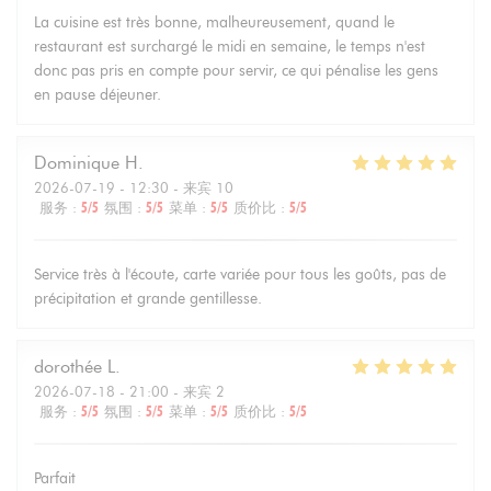
La cuisine est très bonne, malheureusement, quand le
restaurant est surchargé le midi en semaine, le temps n'est
donc pas pris en compte pour servir, ce qui pénalise les gens
en pause déjeuner.
Dominique
H
2026-07-19
- 12:30 - 来宾 10
服务
:
5
/5
氛围
:
5
/5
菜单
:
5
/5
质价比
:
5
/5
Service très à l'écoute, carte variée pour tous les goûts, pas de
précipitation et grande gentillesse.
dorothée
L
2026-07-18
- 21:00 - 来宾 2
服务
:
5
/5
氛围
:
5
/5
菜单
:
5
/5
质价比
:
5
/5
Parfait