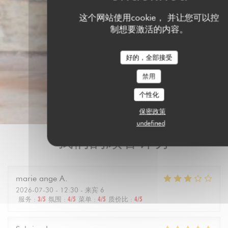
这个网站使用cookie， 并让您可以控
制想要激活的内容。
好的，全部接受
禁用
个性化
保密政策
undefined
我们的顾客评分
marie ange
A
2026-07-30
- 12:30 - 来宾 6
服务
:
3
/5
氛围
:
4
/5
菜单
:
4
/5
质价比
:
4
/5