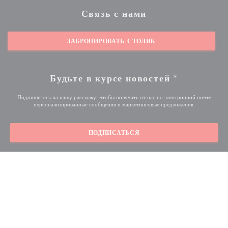
Связь с нами
ЗАБРОНИРОВАТЬ СТОЛИК
Будьте в курсе новостей
*
Подпишитесь на нашу рассылку, чтобы получать от нас по электронной почте
персонализированные сообщения и маркетинговые предложения.
ПОДПИСАТЬСЯ
© 2026 AU FEU DE BOIS BEAURAINS — ВЕБ-СТРАНИЦА
((ОТКРЫВАЕТСЯ 
РЕСТОРАНА СОЗДАНА
ZENCHEF
((открывается в новом окне
Предупреждение об отказе от ответственности
УСЛОВИЯ
((открывается в новом окне))
((открывается в н
ИСПОЛЬЗОВАНИЯ
Политика защиты персональных данных
Политика
((открывается в новом окне))
((открывается в новом окне))
печенье
Доступность