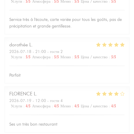
Услуги
:
5
/5
Атмосфера
:
5
/5
Меню
:
5
/5
Цена / качество
:
5
/5
Service très à l'écoute, carte variée pour tous les goûts, pas de
précipitation et grande gentillesse.
dorothée
L
2026-07-18
- 21:00 - гости 2
Услуги
:
5
/5
Атмосфера
:
5
/5
Меню
:
5
/5
Цена / качество
:
5
/5
Parfait
FLORENCE
L
2026-07-19
- 12:00 - гости 4
Услуги
:
4
/5
Атмосфера
:
4
/5
Меню
:
4
/5
Цена / качество
:
4
/5
Ses un très bon restaurant