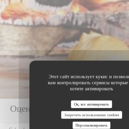
Этот сайт использует кукис и позвол
вам контролировать сервисы которые
хотите активировать
Ок, все активировать
Оценки наших посетителей
Запретить использование cookies
Персонализировать