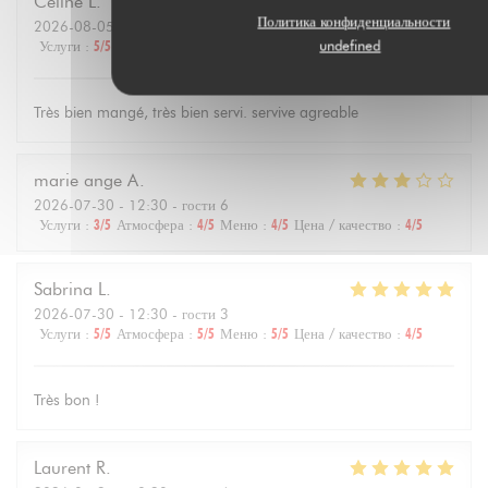
Celine
L
Политика конфиденциальности
2026-08-05
- 19:15 - гости 5
undefined
Услуги
:
5
/5
Атмосфера
:
5
/5
Меню
:
5
/5
Цена / качество
:
5
/5
Très bien mangé, très bien servi. servive agreable
marie ange
A
2026-07-30
- 12:30 - гости 6
Услуги
:
3
/5
Атмосфера
:
4
/5
Меню
:
4
/5
Цена / качество
:
4
/5
Sabrina
L
2026-07-30
- 12:30 - гости 3
Услуги
:
5
/5
Атмосфера
:
5
/5
Меню
:
5
/5
Цена / качество
:
4
/5
Très bon !
Laurent
R