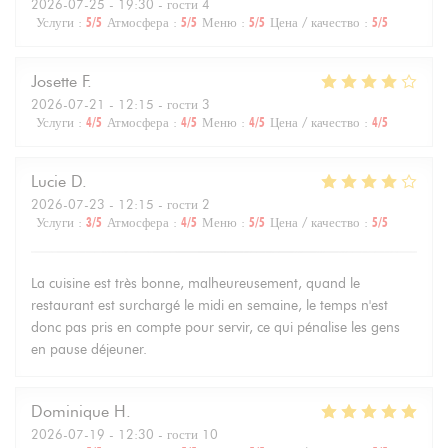
2026-07-25
- 19:30 - гости 4
Услуги
:
5
/5
Атмосфера
:
5
/5
Меню
:
5
/5
Цена / качество
:
5
/5
Josette
F
2026-07-21
- 12:15 - гости 3
Услуги
:
4
/5
Атмосфера
:
4
/5
Меню
:
4
/5
Цена / качество
:
4
/5
Lucie
D
2026-07-23
- 12:15 - гости 2
Услуги
:
3
/5
Атмосфера
:
4
/5
Меню
:
5
/5
Цена / качество
:
5
/5
La cuisine est très bonne, malheureusement, quand le
restaurant est surchargé le midi en semaine, le temps n'est
donc pas pris en compte pour servir, ce qui pénalise les gens
en pause déjeuner.
Dominique
H
2026-07-19
- 12:30 - гости 10