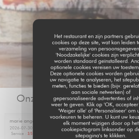
Het restaurant en zijn partners gebru
cookies op deze site, wat kan leiden t
verzameling van persoonsgegeven
'Noodzakelijke' cookies zijn verplich
worden standaard geïnstalleerd. An
optionele cookies vereisen uw toeste
Deze optionele cookies worden gebru
uw navigatie te analyseren, het sitepubl
meten, functies te bieden (bijv. gerela
aan sociale netwerken) of
Onze gastbeoordelingen
gepersonaliseerde advertenties of i
weer te geven. Klik op 'OK, accepteer 
'Weiger alle' of 'Personaliseer' om
voorkeuren te beheren. U kunt uw keu
marie ange
A
elk moment wijzigen door op het
2026-07-30
- 12:30 - Gasten 6
cookiepictogram linksonder op d
Service
:
3
/5
Atmosfeer
:
4
/5
Keuken
:
4
/5
Kwaliteit / Prijs
:
4
/5
sitepagina's te klikken.