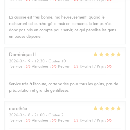
La cuisine est très bonne, malheureusement, quand le
restaurant est surchargé le midi en semaine, le temps n'est
donc pas pris en compte pour servir, ce qui pénalise les gens
en pause déjeuner.
Dominique
H
2026-07-19
- 12:30 - Gasten 10
Service
:
5
/5
Atmosfeer
:
5
/5
Keuken
:
5
/5
Kwaliteit / Prijs
:
5
/5
Service très à l'écoute, carte variée pour tous les goûts, pas de
précipitation et grande gentillesse.
dorothée
L
2026-07-18
- 21:00 - Gasten 2
Service
:
5
/5
Atmosfeer
:
5
/5
Keuken
:
5
/5
Kwaliteit / Prijs
:
5
/5