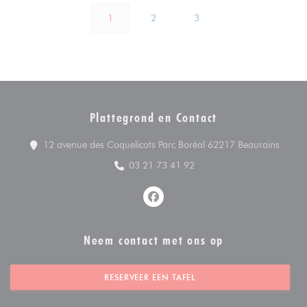
1
2
3
Plattegrond en Contact
((open
12 avenue des Coquelicots Parc Boréal 62217 Beaurains
03 21 73 41 92
Facebook ((opent in een nieuw v
Neem contact met ons op
RESERVEER EEN TAFEL