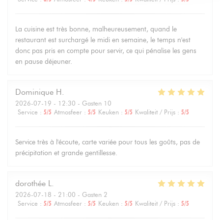
La cuisine est très bonne, malheureusement, quand le
restaurant est surchargé le midi en semaine, le temps n'est
donc pas pris en compte pour servir, ce qui pénalise les gens
en pause déjeuner.
Dominique
H
2026-07-19
- 12:30 - Gasten 10
Service
:
5
/5
Atmosfeer
:
5
/5
Keuken
:
5
/5
Kwaliteit / Prijs
:
5
/5
Service très à l'écoute, carte variée pour tous les goûts, pas de
précipitation et grande gentillesse.
dorothée
L
2026-07-18
- 21:00 - Gasten 2
Service
:
5
/5
Atmosfeer
:
5
/5
Keuken
:
5
/5
Kwaliteit / Prijs
:
5
/5