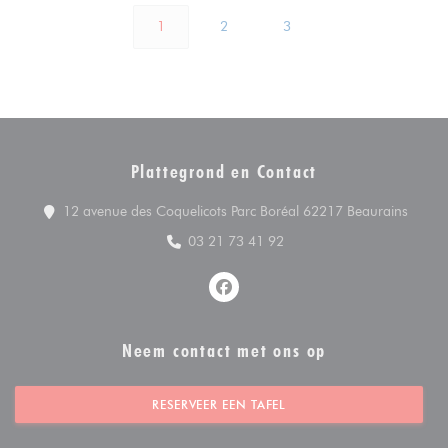
1
2
3
Plattegrond en Contact
((open
12 avenue des Coquelicots Parc Boréal 62217 Beaurains
03 21 73 41 92
Facebook ((opent in een nieuw v
Neem contact met ons op
RESERVEER EEN TAFEL