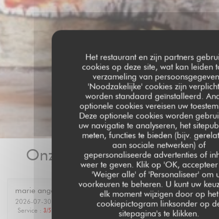
Het restaurant en zijn partners gebru
cookies op deze site, wat kan leiden t
verzameling van persoonsgegeven
'Noodzakelijke' cookies zijn verplich
worden standaard geïnstalleerd. An
optionele cookies vereisen uw toeste
Deze optionele cookies worden gebru
uw navigatie te analyseren, het sitepubl
meten, functies te bieden (bijv. gerela
aan sociale netwerken) of
Onze gastbeoordelingen
gepersonaliseerde advertenties of i
weer te geven. Klik op 'OK, accepteer 
'Weiger alle' of 'Personaliseer' om
voorkeuren te beheren. U kunt uw keu
marie ange
A
elk moment wijzigen door op het
2026-07-30
- 12:30 - Gasten 6
cookiepictogram linksonder op d
Service
:
3
/5
Atmosfeer
:
4
/5
Keuken
:
4
/5
Kwaliteit / Prijs
:
4
/5
sitepagina's te klikken.