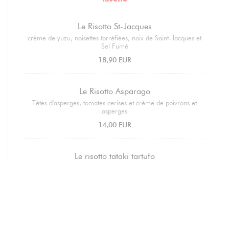
Le Risotto St-Jacques
crème de yuzu, noisettes torréfiées, noix de Saint-Jacques et
Sel Fumé
18,90 EUR
Le Risotto Asparago
Têtes d'asperges, tomates cerises et crème de poivrons et
asperges
14,00 EUR
Le risotto tataki tartufo
Riz parfumé et son tataki de boeuf
17,90 EUR
Pasta