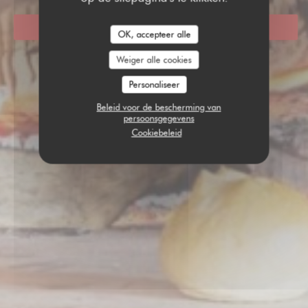
RESERVEER EEN TAFEL
OK, accepteer alle
Weiger alle cookies
Personaliseer
Beleid voor de bescherming van
persoonsgegevens
Cookiebeleid