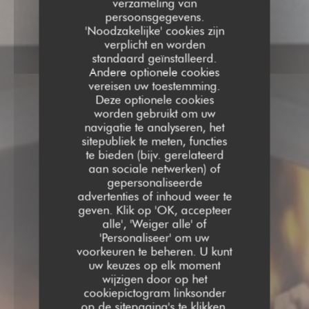
verzameling van
persoonsgegevens.
'Noodzakelijke' cookies zijn
verplicht en worden
standaard geïnstalleerd.
Andere optionele cookies
vereisen uw toestemming.
Deze optionele cookies
worden gebruikt om uw
navigatie te analyseren, het
sitepubliek te meten, functies
te bieden (bijv. gerelateerd
aan sociale netwerken) of
gepersonaliseerde
advertenties of inhoud weer te
geven. Klik op 'OK, accepteer
alle', 'Weiger alle' of
'Personaliseer' om uw
voorkeuren te beheren. U kunt
AU FEU DE BOIS BEAURA
uw keuzes op elk moment
TRADITIONEEL RESTAURANT
|
wijzigen door op het
BEAURAINS
cookiepictogram linksonder
op de sitepagina's te klikken.