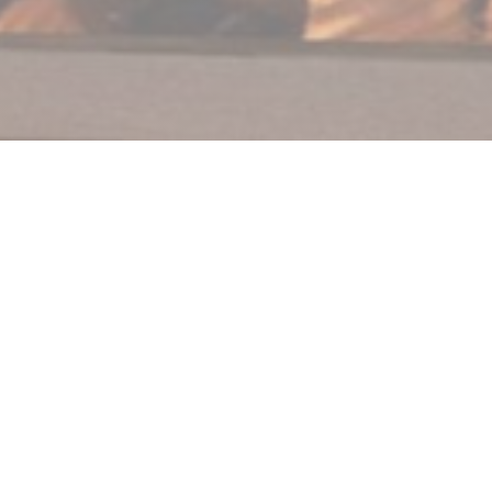
Au Feu de Bois Beaurains
Italiaans restaurant met traditionele keuken. We
gebruiken alleen verse producten en we werken zoveel
mogelijk samen met lokale producenten (we nodigen
je uit om de keuken te bezoeken). Houtgestookte pizza
voor je neus gemaakt, een sappig familierecept. Van
de dag en leisteenmenu om uw smaakpapillen te