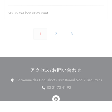
Ses un très bon restaurant
1
2
3
アクセス/お問い合わせ
((新
12 avenue des Coquelicots Parc Boréal 62217 Beaurains
03 21 73 41 92
Facebook ((新しいウィンドウ