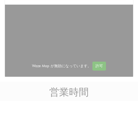
Waze Map が無効になっています。
許可
営業時間
access_time