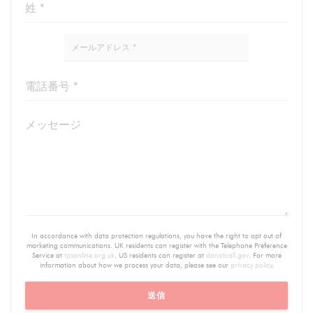
In accordance with data protection regulations, you have the right to opt out of
marketing communications. UK residents can register with the Telephone Preference
Service at
tpsonline.org.uk
. US residents can register at
donotcall.gov
. For more
information about how we process your data, please see our
privacy policy
.