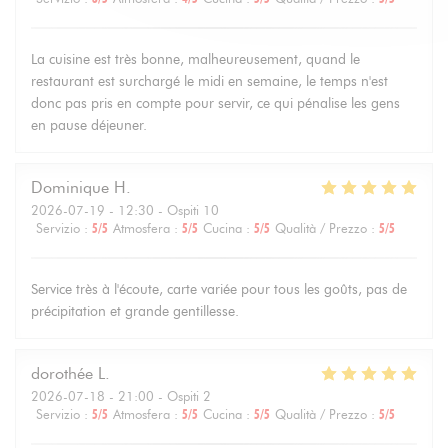
La cuisine est très bonne, malheureusement, quand le
restaurant est surchargé le midi en semaine, le temps n'est
donc pas pris en compte pour servir, ce qui pénalise les gens
en pause déjeuner.
Dominique
H
2026-07-19
- 12:30 - Ospiti 10
Servizio
:
5
/5
Atmosfera
:
5
/5
Cucina
:
5
/5
Qualità / Prezzo
:
5
/5
Service très à l'écoute, carte variée pour tous les goûts, pas de
précipitation et grande gentillesse.
dorothée
L
2026-07-18
- 21:00 - Ospiti 2
Servizio
:
5
/5
Atmosfera
:
5
/5
Cucina
:
5
/5
Qualità / Prezzo
:
5
/5