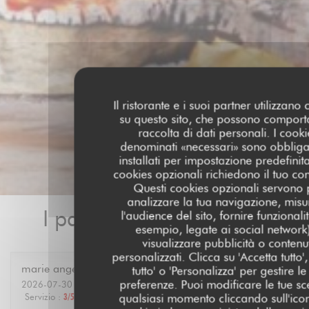
Il ristorante e i suoi partner utilizzano
su questo sito, che possono comport
raccolta di dati personali. I cooki
denominati «necessari» sono obbliga
installati per impostazione predefinita
cookies opzionali richiedono il tuo co
Questi cookies opzionali servono 
analizzare la tua navigazione, misu
I pareri dei nostri clienti
l'audience del sito, fornire funzionali
esempio, legate ai social network
visualizzare pubblicità o contenu
personalizzati. Clicca su 'Accetta tutto', 
marie ange
A
tutto' o 'Personalizza' per gestire le
preferenze. Puoi modificare le tue sce
2026-07-30
- 12:30 - Ospiti 6
Servizio
:
3
/5
Atmosfera
:
4
/5
Cucina
:
4
/5
Qualità / Prezzo
:
4
/5
qualsiasi momento cliccando sull'ico