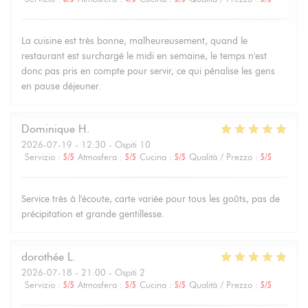
La cuisine est très bonne, malheureusement, quand le
restaurant est surchargé le midi en semaine, le temps n'est
donc pas pris en compte pour servir, ce qui pénalise les gens
en pause déjeuner.
Dominique
H
2026-07-19
- 12:30 - Ospiti 10
Servizio
:
5
/5
Atmosfera
:
5
/5
Cucina
:
5
/5
Qualità / Prezzo
:
5
/5
Service très à l'écoute, carte variée pour tous les goûts, pas de
précipitation et grande gentillesse.
dorothée
L
2026-07-18
- 21:00 - Ospiti 2
Servizio
:
5
/5
Atmosfera
:
5
/5
Cucina
:
5
/5
Qualità / Prezzo
:
5
/5