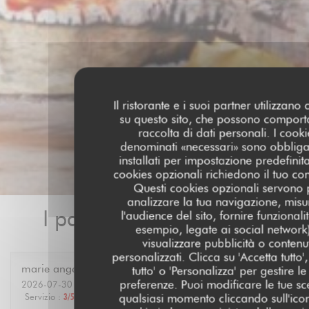
Il ristorante e i suoi partner utilizzano
su questo sito, che possono comport
raccolta di dati personali. I cooki
denominati «necessari» sono obbliga
installati per impostazione predefinita
cookies opzionali richiedono il tuo co
Questi cookies opzionali servono 
analizzare la tua navigazione, misu
I pareri dei nostri clienti
l'audience del sito, fornire funzionali
esempio, legate ai social network
visualizzare pubblicità o contenu
personalizzati. Clicca su 'Accetta tutto', 
marie ange
A
tutto' o 'Personalizza' per gestire le
preferenze. Puoi modificare le tue sce
2026-07-30
- 12:30 - Ospiti 6
Servizio
:
3
/5
Atmosfera
:
4
/5
Cucina
:
4
/5
Qualità / Prezzo
:
4
/5
qualsiasi momento cliccando sull'ico