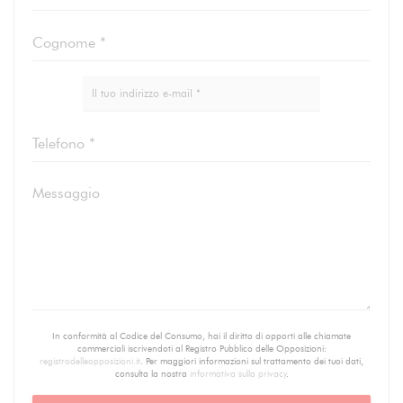
In conformità al Codice del Consumo, hai il diritto di opporti alle chiamate
commerciali iscrivendoti al Registro Pubblico delle Opposizioni:
registrodelleopposizioni.it
. Per maggiori informazioni sul trattamento dei tuoi dati,
consulta la nostra
informativa sulla privacy
.