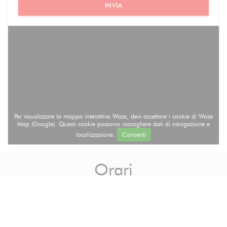
Per visualizzare la mappa interattiva Waze, devi accettare i cookie di Waze
Map (Google). Questi cookie possono raccogliere dati di navigazione e
localizzazione.
Consenti
Orari
access_time