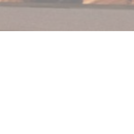
Au Feu de Bois Beaurains
Ristorante italiano con cucina tradizionale.Utilizziamo
solo prodotti freschi e lavoriamo il più possibile con
produttori locali (vi invitiamo a visitare la cucina). Pizza
a legna fatta davanti a voi, una succulenta ricetta di
famiglia. Del giorno e menù di ardesia per
contemplare le vostre papille gustative Vi aspettiamo
per condividere la nostra passione per la cucina.