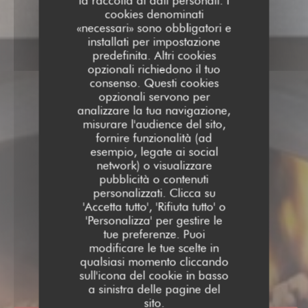
la raccolta di dati personali. I
cookies denominati
«necessari» sono obbligatori e
installati per impostazione
predefinita. Altri cookies
opzionali richiedono il tuo
consenso. Questi cookies
opzionali servono per
analizzare la tua navigazione,
misurare l'audience del sito,
fornire funzionalità (ad
esempio, legate ai social
network) o visualizzare
pubblicità o contenuti
personalizzati. Clicca su
'Accetta tutto', 'Rifiuta tutto' o
'Personalizza' per gestire le
tue preferenze. Puoi
modificare le tue scelte in
AU FEU DE BOIS BEAURA
qualsiasi momento cliccando
TRATTORIA
|
BEAURAINS
sull'icona del cookie in basso
a sinistra delle pagine del
sito.