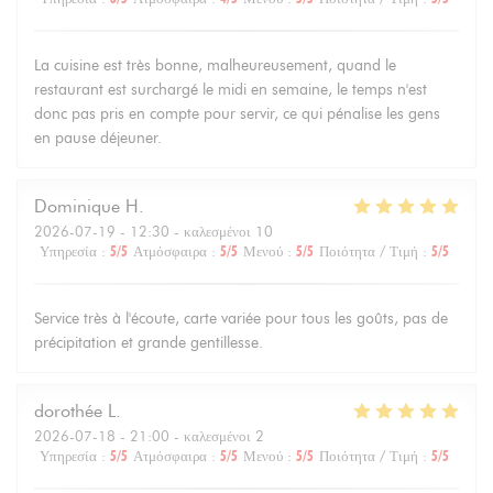
La cuisine est très bonne, malheureusement, quand le
restaurant est surchargé le midi en semaine, le temps n'est
donc pas pris en compte pour servir, ce qui pénalise les gens
en pause déjeuner.
Dominique
H
2026-07-19
- 12:30 - καλεσμένοι 10
Υπηρεσία
:
5
/5
Ατμόσφαιρα
:
5
/5
Μενού
:
5
/5
Ποιότητα / Τιμή
:
5
/5
Service très à l'écoute, carte variée pour tous les goûts, pas de
précipitation et grande gentillesse.
dorothée
L
2026-07-18
- 21:00 - καλεσμένοι 2
Υπηρεσία
:
5
/5
Ατμόσφαιρα
:
5
/5
Μενού
:
5
/5
Ποιότητα / Τιμή
:
5
/5