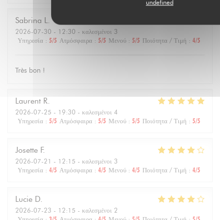
undefined
Sabrina
L
2026-07-30
- 12:30 - καλεσμένοι 3
Υπηρεσία
:
5
/5
Ατμόσφαιρα
:
5
/5
Μενού
:
5
/5
Ποιότητα / Τιμή
:
4
/5
Très bon !
Laurent
R
2026-07-25
- 19:30 - καλεσμένοι 4
Υπηρεσία
:
5
/5
Ατμόσφαιρα
:
5
/5
Μενού
:
5
/5
Ποιότητα / Τιμή
:
5
/5
Josette
F
2026-07-21
- 12:15 - καλεσμένοι 3
Υπηρεσία
:
4
/5
Ατμόσφαιρα
:
4
/5
Μενού
:
4
/5
Ποιότητα / Τιμή
:
4
/5
Lucie
D
2026-07-23
- 12:15 - καλεσμένοι 2
Υπηρεσία
:
3
/5
Ατμόσφαιρα
:
4
/5
Μενού
:
5
/5
Ποιότητα / Τιμή
:
5
/5