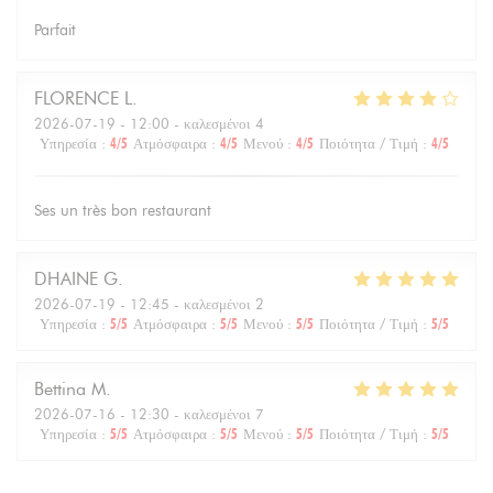
Parfait
FLORENCE
L
2026-07-19
- 12:00 - καλεσμένοι 4
Υπηρεσία
:
4
/5
Ατμόσφαιρα
:
4
/5
Μενού
:
4
/5
Ποιότητα / Τιμή
:
4
/5
Ses un très bon restaurant
DHAINE
G
2026-07-19
- 12:45 - καλεσμένοι 2
Υπηρεσία
:
5
/5
Ατμόσφαιρα
:
5
/5
Μενού
:
5
/5
Ποιότητα / Τιμή
:
5
/5
Bettina
M
2026-07-16
- 12:30 - καλεσμένοι 7
Υπηρεσία
:
5
/5
Ατμόσφαιρα
:
5
/5
Μενού
:
5
/5
Ποιότητα / Τιμή
:
5
/5