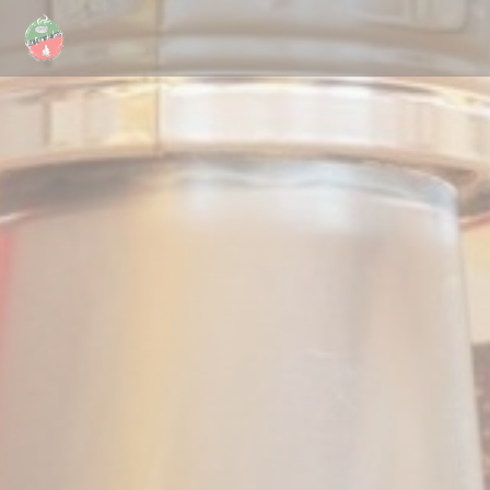
Πίνακας διαχείρισης "Μπισκότων" (Cookies)