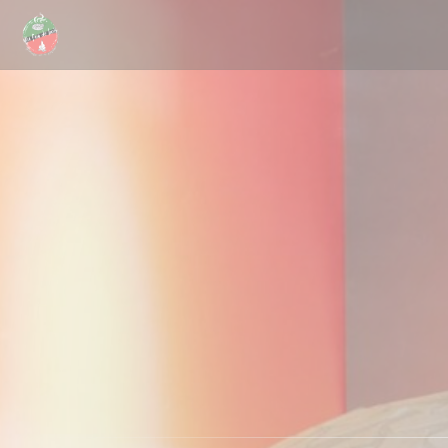
Πίνακας διαχείρισης "Μπισκότων" (Cookies)