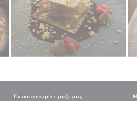
Επικοινωνήστε μαζί μας
Μ
Εγ
((ανοίγει σε νέο παράθυρο))
επ
ΚΆΝΤΕ ΚΡΆΤΗΣΗ ΤΡΑΠΕΖΙΟΎ
εμ