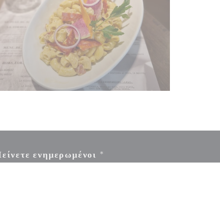
είνετε ενημερωμένοι
*
γραφείτε στο ενημερωτικό μας δελτίο για να λαμβάνετε εξατομικευμένες
ικοινωνίες και προσφορές μάρκετινγκ μέσω ηλεκτρονικού ταχυδρομείου από
άς.
ΕΓΓΡΑΦΉ