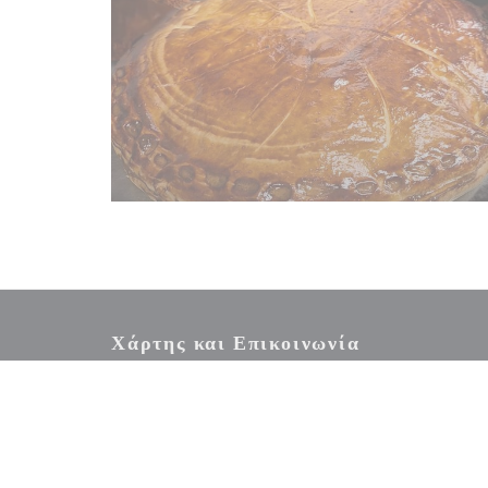
Χάρτης και Επικοινωνία
12 avenue des Coquelicots Parc Boréal 62217 Beaurains
03 21 73 41 92