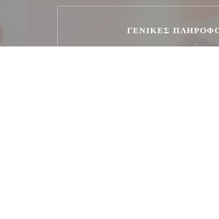
ΓΕΝΙΚΈΣ ΠΛΗΡΟΦ
Κουζίνα
ιταλικός
Τύπος επιχείρησης
Παραδοσιακό εστιατόρι
Υπηρεσίες
Κλιματισμός, Ιδιωτική μίσθωση, Απενεργοποιη
Μέθοδοι πληρωμής
Amex, Apple Pay, Εστιατόριο Ticket, Χρώμα 
επαφή, Eurocard / Mastercard, Μετρητά, Vis
Έλεγχοι, American Express, Χρεω