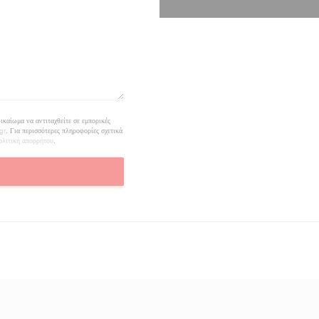
καίωμα να αντιταχθείτε σε εμπορικές
gr
. Για περισσότερες πληροφορίες σχετικά
ολιτική απορρήτου
.