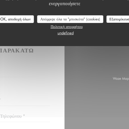
ενεργοποιήσετε
OK, αποδοχή όλων
Απόρριψε όλα τα "μπισκότα" (cookies)
Εξατομίκευ
Πολιτική απορρήτου
undefined
ΉΣΕΤΕ ΜΑΖΊ
ΠΑΡΑΚΆΤΩ
Waze Map 