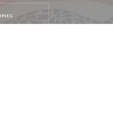
ΟΡΊΕΣ
ο
μένη πρόσβαση, ταράτσα
χωρίς επαφήΧρώμα χωρίς
a, Κουπόνια διακοπών,
στική κάρτα