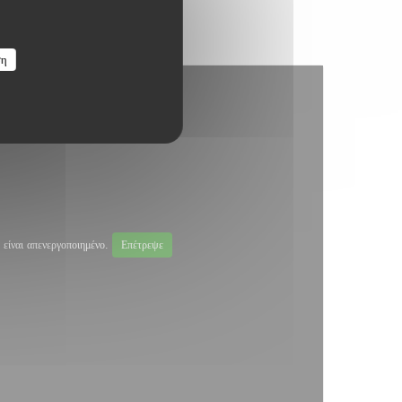
ση
είναι απενεργοποιημένο.
Επέτρεψε