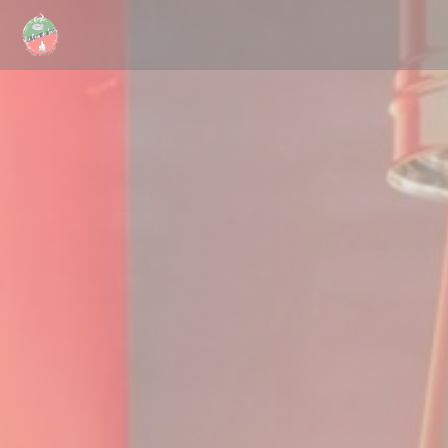
Πίνακας διαχείρισης "Μπισκότων" (Cookies)