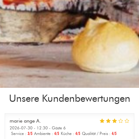
Unsere Kundenbewertungen
marie ange
A
2026-07-30
- 12:30 - Gäste 6
Service
:
3
/5
Ambiente
:
4
/5
Küche
:
4
/5
Qualität / Preis
:
4
/5