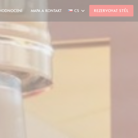
HODNOCENÍ
MAPA A KONTAKT
CS
REZERVOVAT STŮL
((OTEVŘE SE V NOVÉM OKNĚ))