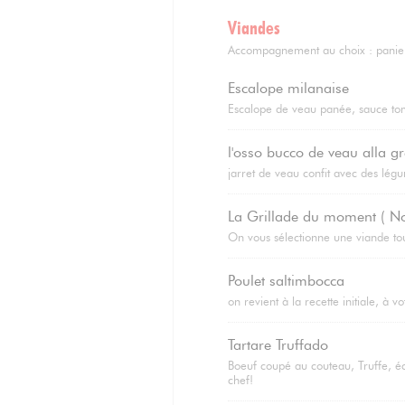
Viandes
Accompagnement au choix : panier 
Escalope milanaise
Escalope de veau panée, sauce to
l'osso bucco de veau alla g
jarret de veau confit avec des lég
La Grillade du moment ( No
On vous sélectionne une viande tout
Poulet saltimbocca
on revient à la recette initiale, à
Tartare Truffado
Boeuf coupé au couteau, Truffe, éch
chef!