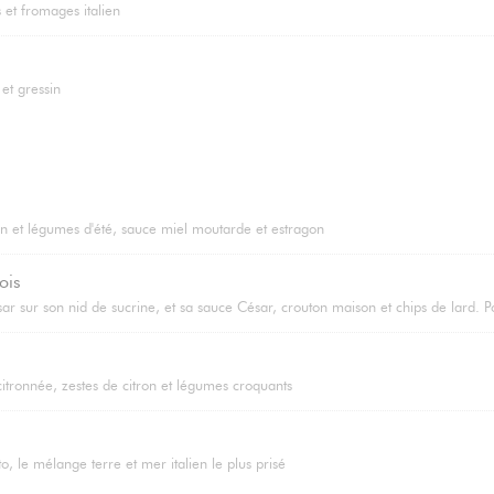
 et fromages italien
et gressin
an et légumes d'été, sauce miel moutarde et estragon
ois
sar sur son nid de sucrine, et sa sauce César, crouton maison et chips de lard. P
citronnée, zestes de citron et légumes croquants
o, le mélange terre et mer italien le plus prisé