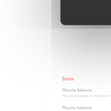
Entrée
Planche Italienne
Planche à partager charcuteries et
Planche Italienne