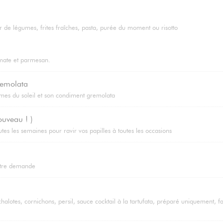
de légumes, frites fraîches, pasta, purée du moment ou risotto
mate et parmesan.
remolata
umes du soleil et son condiment gremolata
uveau ! )
es les semaines pour ravir vos papilles à toutes les occasions
 votre demande
alotes, cornichons, persil, sauce cocktail à la tartufata, préparé uniquement, f