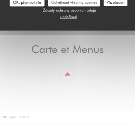
OK, přijmout vše
Odmítnout všechny cookies
Přizpůsobit
Entrée
Salade
Viandes
Risotto
Pasta
Pizzas
Desserts
Zásady ochrany osobních údajů
undefined
Carte et Menus
 fromages italiens