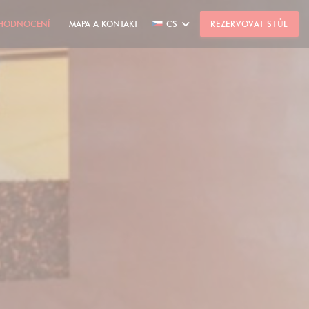
HODNOCENÍ
MAPA A KONTAKT
CS
REZERVOVAT STŮL
((OTEVŘE SE V NOVÉM OKNĚ))