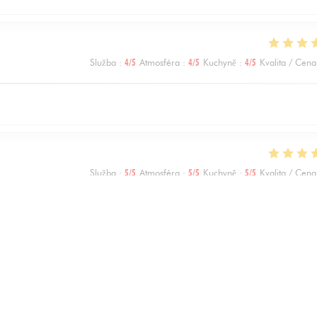
Služba
:
4
/5
Atmosféra
:
4
/5
Kuchyně
:
4
/5
Kvalita / Cena
Služba
:
5
/5
Atmosféra
:
5
/5
Kuchyně
:
5
/5
Kvalita / Cena
Služba
:
5
/5
Atmosféra
:
5
/5
Kuchyně
:
5
/5
Kvalita / Cena
1
2
3