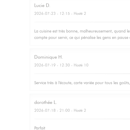
Lucie
D
2026-07-23
- 12:15 - Hosté 2
La cuisine est très bonne, malheureusement, quand le 
compte pour servir, ce qui pénalise les gens en pause 
Dominique
H
2026-07-19
- 12:30 - Hosté 10
Service très à l'écoute, carte variée pour tous les goûts
dorothée
L
2026-07-18
- 21:00 - Hosté 2
Parfait