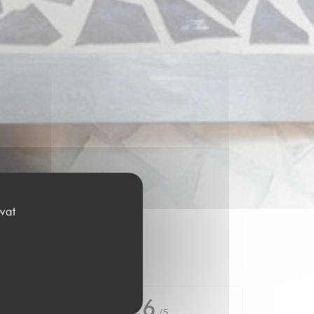
vat
4.6
/5