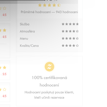
Průměrné hodnocení —
943 hodnoceni
:
4
/5
Služba
Atmosféra
:
4
/5
Menu
Kvalita/Cena
:
5
/5
100% certifikovaná
hodnocení
Hodnocení poskytují pouze klienti,
:
4
/5
kteří učinili rezervace