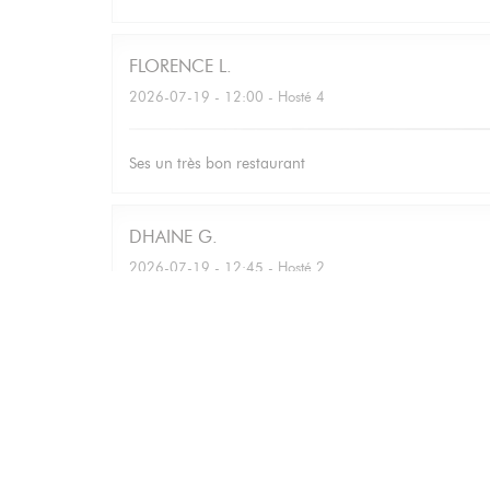
FLORENCE
L
2026-07-19
- 12:00 - Hosté 4
Ses un très bon restaurant
DHAINE
G
2026-07-19
- 12:45 - Hosté 2
Bettina
M
2026-07-16
- 12:30 - Hosté 7