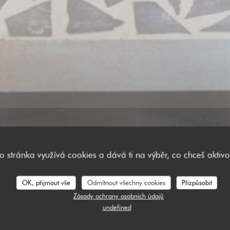
to stránka využívá cookies a dává ti na výběr, co chceš aktivo
OK, přijmout vše
Odmítnout všechny cookies
Přizpůsobit
Zásady ochrany osobních údajů
í našich zákazníků
undefined