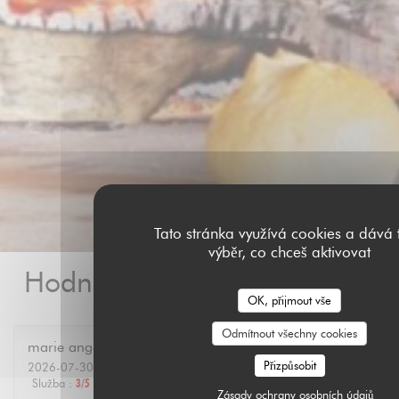
Tato stránka využívá cookies a dává t
výběr, co chceš aktivovat
Hodnocení našich zákazníků
OK, přijmout vše
Odmítnout všechny cookies
marie ange
A
Přizpůsobit
2026-07-30
- 12:30 - Hosté 6
Služba
:
3
/5
Atmosféra
:
4
/5
Kuchyně
:
4
/5
Kvalita / Cena
:
4
/5
Zásady ochrany osobních údajů