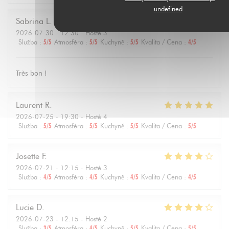
undefined
Sabrina
L
2026-07-30
- 12:30 - Hosté 3
Služba
:
5
/5
Atmosféra
:
5
/5
Kuchyně
:
5
/5
Kvalita / Cena
:
4
/5
Très bon !
Laurent
R
2026-07-25
- 19:30 - Hosté 4
Služba
:
5
/5
Atmosféra
:
5
/5
Kuchyně
:
5
/5
Kvalita / Cena
:
5
/5
Josette
F
2026-07-21
- 12:15 - Hosté 3
Služba
:
4
/5
Atmosféra
:
4
/5
Kuchyně
:
4
/5
Kvalita / Cena
:
4
/5
Lucie
D
2026-07-23
- 12:15 - Hosté 2
Služba
:
3
/5
Atmosféra
:
4
/5
Kuchyně
:
5
/5
Kvalita / Cena
:
5
/5