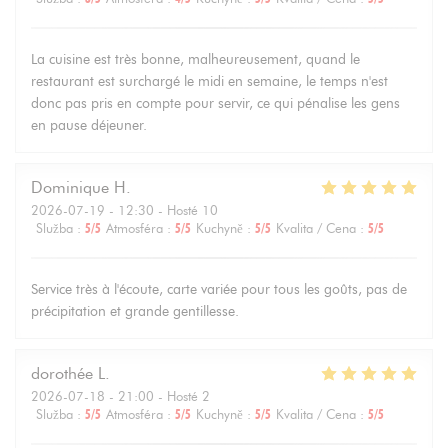
La cuisine est très bonne, malheureusement, quand le
restaurant est surchargé le midi en semaine, le temps n'est
donc pas pris en compte pour servir, ce qui pénalise les gens
en pause déjeuner.
Dominique
H
2026-07-19
- 12:30 - Hosté 10
Služba
:
5
/5
Atmosféra
:
5
/5
Kuchyně
:
5
/5
Kvalita / Cena
:
5
/5
Service très à l'écoute, carte variée pour tous les goûts, pas de
précipitation et grande gentillesse.
dorothée
L
2026-07-18
- 21:00 - Hosté 2
Služba
:
5
/5
Atmosféra
:
5
/5
Kuchyně
:
5
/5
Kvalita / Cena
:
5
/5