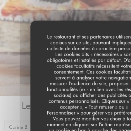
Le restaurant et ses partenaires utilisen
cookies sur ce site, pouvant implique
collecte de données à caractère perso
Les cookies dits « nécessaires » son
obligatoires et installés par défaut. D'a
cookies facultatifs nécessitent votr
consentement. Ces cookies facultati
servent à analyser votre navigation
mesurer l'audience du site, proposer
fonctionnalités (ex : en lien avec les ré
sociaux) ou afficher des publicités 
contenus personnalisés. Cliquez sur « 
Les avis de nos clients
accepter », « Tout refuser » ou «
Personnaliser » pour gérer vos préfére
Vous pouvez modifier vos choix à to
moment en cliquant sur l'icône représe
Corine
B
un cookie en bas à gauche des page