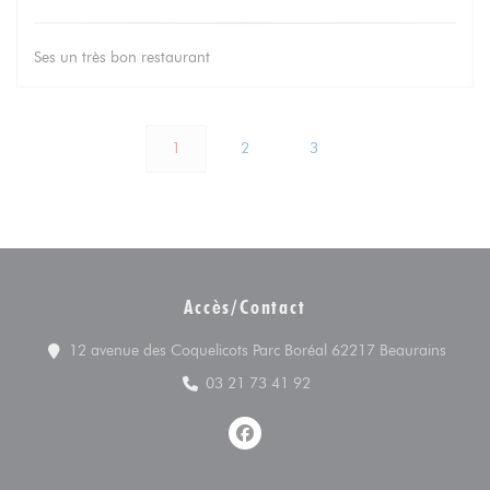
Ses un très bon restaurant
1
2
3
Accès/Contact
((ouvr
12 avenue des Coquelicots Parc Boréal 62217 Beaurains
03 21 73 41 92
Facebook ((ouvre une nouvelle f