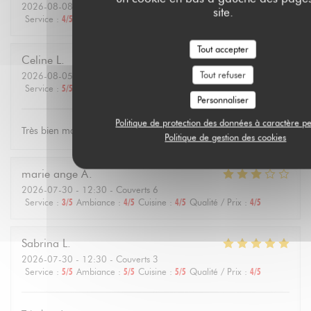
2026-08-08
- 19:45 - Couverts 3
site.
Service
:
4
/5
Ambiance
:
5
/5
Cuisine
:
4
/5
Qualité / Prix
:
4
/5
Tout accepter
Celine
L
Tout refuser
2026-08-05
- 19:15 - Couverts 5
Service
:
5
/5
Ambiance
:
5
/5
Cuisine
:
5
/5
Qualité / Prix
:
5
/5
Personnaliser
Politique de protection des données à caractère p
Très bien mangé, très bien servi. servive agreable
Politique de gestion des cookies
marie ange
A
2026-07-30
- 12:30 - Couverts 6
Service
:
3
/5
Ambiance
:
4
/5
Cuisine
:
4
/5
Qualité / Prix
:
4
/5
Sabrina
L
2026-07-30
- 12:30 - Couverts 3
Service
:
5
/5
Ambiance
:
5
/5
Cuisine
:
5
/5
Qualité / Prix
:
4
/5