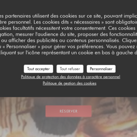
es partenaires utilisent des cookies sur ce site, pouvant impli
e personnel. Les cookies dits « nécessaires » sont obligatoir
okies facultatifs nécessitent votre consentement. Ces cookies f
ation, mesurer l'audience du site, proposer des fonctionnalit
 ou afficher des publicités ou contenus personnalisés. Clique
ou « Personnaliser » pour gérer vos préférences. Vous pouvez
liquant sur l'icône représentant un cookie en bas à gauche d
Tout accepter
Tout refuser
Personnaliser
Politique de protection des données à caractère personnel
S BEAURAINS
Politique de gestion des cookies
RESTAURANT TRADITIONNEL
|
BEAURAIN
RÉSERVER