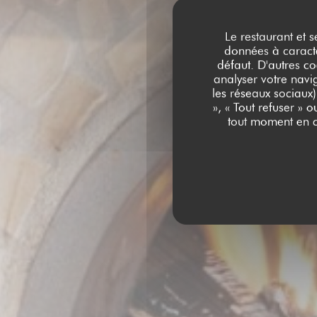
Le restaurant et s
données à caractèr
défaut. D'autres co
analyser votre navig
les réseaux sociaux)
», « Tout refuser » 
tout moment en c
AU FEU DE BOI