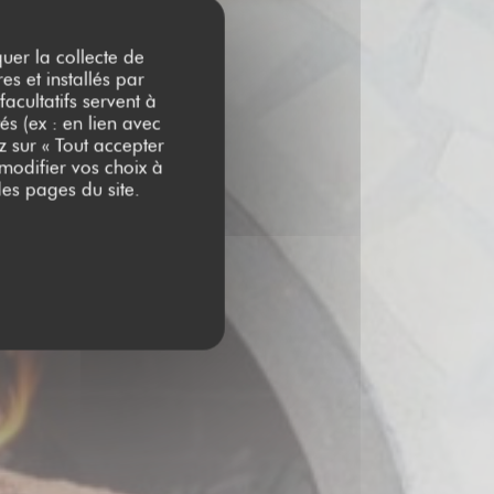
quer la collecte de
es et installés par
acultatifs servent à
és (ex : en lien avec
z sur « Tout accepter
 modifier vos choix à
es pages du site.
S